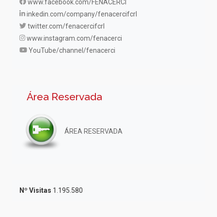
www.facebook.com/FENACERCI
inkedin.com/company/fenacercifcrl
twitter.com/fenacercifcrl
www.instagram.com/fenacerci
YouTube/channel/fenacerci
Área Reservada
ÁREA RESERVADA
Nº Visitas
1.195.580