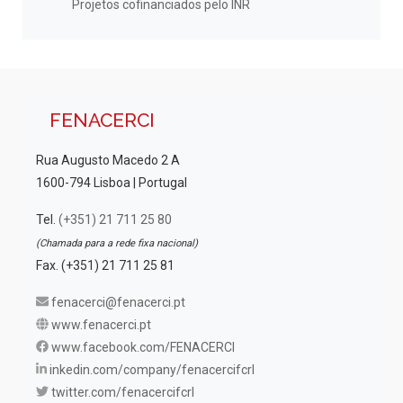
Projetos cofinanciados pelo INR
FENACERCI
Rua Augusto Macedo 2 A
1600-794 Lisboa | Portugal
Tel.
(+351) 21 711 25 80
(Chamada para a rede fixa nacional)
Fax. (+351) 21 711 25 81
fenacerci@fenacerci.pt
www.fenacerci.pt
www.facebook.com/FENACERCI
inkedin.com/company/fenacercifcrl
twitter.com/fenacercifcrl