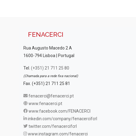
FENACERCI
Rua Augusto Macedo 2 A
1600-794 Lisboa | Portugal
Tel.
(+351) 21 711 25 80
(Chamada para a rede fixa nacional)
Fax. (+351) 21 711 25 81
fenacerci@fenacerci.pt
www.fenacerci.pt
www.facebook.com/FENACERCI
inkedin.com/company/fenacercifcrl
twitter.com/fenacercifcrl
www.instagram.com/fenacerci