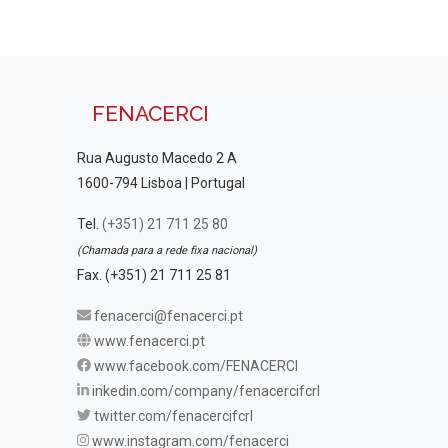
FENACERCI
Rua Augusto Macedo 2 A
1600-794 Lisboa | Portugal
Tel.
(+351) 21 711 25 80
(Chamada para a rede fixa nacional)
Fax. (+351) 21 711 25 81
fenacerci@fenacerci.pt
www.fenacerci.pt
www.facebook.com/FENACERCI
inkedin.com/company/fenacercifcrl
twitter.com/fenacercifcrl
www.instagram.com/fenacerci