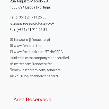
Rua Augusto Macedo 2 A
1600-794 Lisboa | Portugal
Tel.
(+351) 21 711 25 80
(Chamada para a rede fixa nacional)
Fax. (+351) 21 711 25 81
fenacerci@fenacerci.pt
www.fenacerci.pt
www.facebook.com/FENACERCI
inkedin.com/company/fenacercifcrl
twitter.com/fenacercifcrl
www.instagram.com/fenacerci
YouTube/channel/fenacerci
Área Reservada