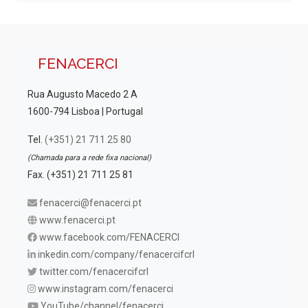
FENACERCI
Rua Augusto Macedo 2 A
1600-794 Lisboa | Portugal
Tel.
(+351) 21 711 25 80
(Chamada para a rede fixa nacional)
Fax. (+351) 21 711 25 81
fenacerci@fenacerci.pt
www.fenacerci.pt
www.facebook.com/FENACERCI
inkedin.com/company/fenacercifcrl
twitter.com/fenacercifcrl
www.instagram.com/fenacerci
YouTube/channel/fenacerci