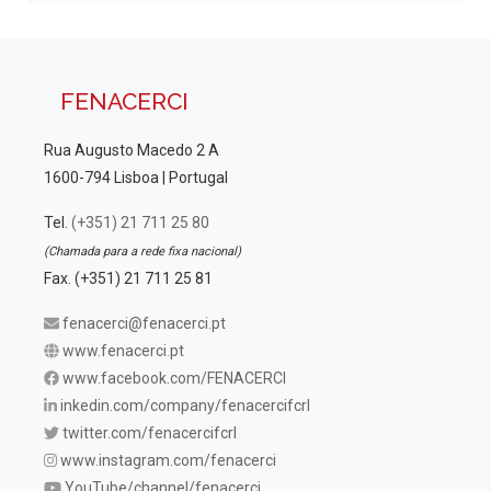
FENACERCI
Rua Augusto Macedo 2 A
1600-794 Lisboa | Portugal
Tel.
(+351) 21 711 25 80
(Chamada para a rede fixa nacional)
Fax. (+351) 21 711 25 81
fenacerci@fenacerci.pt
www.fenacerci.pt
www.facebook.com/FENACERCI
inkedin.com/company/fenacercifcrl
twitter.com/fenacercifcrl
www.instagram.com/fenacerci
YouTube/channel/fenacerci