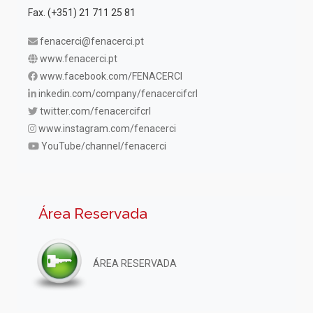
Fax. (+351) 21 711 25 81
fenacerci@fenacerci.pt
www.fenacerci.pt
www.facebook.com/FENACERCI
inkedin.com/company/fenacercifcrl
twitter.com/fenacercifcrl
www.instagram.com/fenacerci
YouTube/channel/fenacerci
Área Reservada
ÁREA RESERVADA