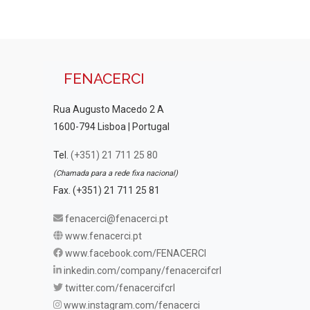
FENACERCI
Rua Augusto Macedo 2 A
1600-794 Lisboa | Portugal
Tel.
(+351) 21 711 25 80
(Chamada para a rede fixa nacional)
Fax. (+351) 21 711 25 81
fenacerci@fenacerci.pt
www.fenacerci.pt
www.facebook.com/FENACERCI
inkedin.com/company/fenacercifcrl
twitter.com/fenacercifcrl
www.instagram.com/fenacerci