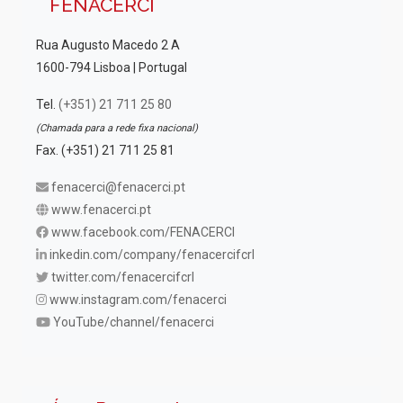
FENACERCI
Rua Augusto Macedo 2 A
1600-794 Lisboa | Portugal
Tel.
(+351) 21 711 25 80
(Chamada para a rede fixa nacional)
Fax. (+351) 21 711 25 81
fenacerci@fenacerci.pt
www.fenacerci.pt
www.facebook.com/FENACERCI
inkedin.com/company/fenacercifcrl
twitter.com/fenacercifcrl
www.instagram.com/fenacerci
YouTube/channel/fenacerci