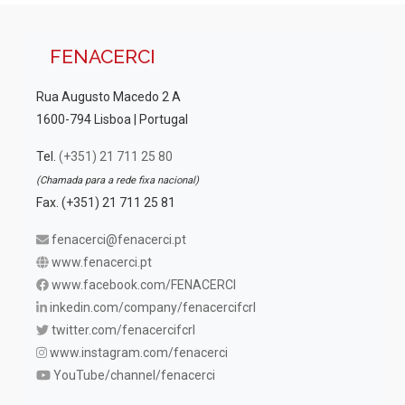
FENACERCI
Rua Augusto Macedo 2 A
1600-794 Lisboa | Portugal
Tel.
(+351) 21 711 25 80
(Chamada para a rede fixa nacional)
Fax. (+351) 21 711 25 81
fenacerci@fenacerci.pt
www.fenacerci.pt
www.facebook.com/FENACERCI
inkedin.com/company/fenacercifcrl
twitter.com/fenacercifcrl
www.instagram.com/fenacerci
YouTube/channel/fenacerci