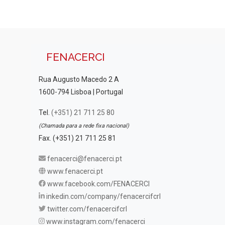
FENACERCI
Rua Augusto Macedo 2 A
1600-794 Lisboa | Portugal
Tel.
(+351) 21 711 25 80
(Chamada para a rede fixa nacional)
Fax. (+351) 21 711 25 81
fenacerci@fenacerci.pt
www.fenacerci.pt
www.facebook.com/FENACERCI
inkedin.com/company/fenacercifcrl
twitter.com/fenacercifcrl
www.instagram.com/fenacerci