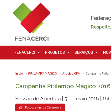
Skip to main content
Federaç
Respeito,
FENACERCI
PROJETOS
SERVIÇOS
NOV
Início
PIRILAMPO MÁGICO
Arquivo CPM
Campanha Pirila
Campanha Pirilampo Mágico 2016
Sessão de Abertura | 5 de maio 2016 | 16
Fotografias da Cerimónia