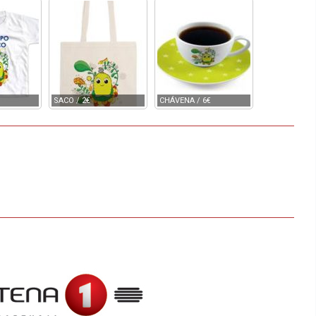
SACO / 2€
CHÁVENA / 6€