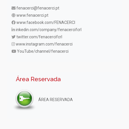
fenacerci@fenacerci.pt
www.fenacerci.pt
www.facebook.com/FENACERCI
inkedin.com/company/fenacercifcrl
twitter.com/fenacercifcrl
www.instagram.com/fenacerci
YouTube/channel/fenacerci
Área Reservada
ÁREA RESERVADA