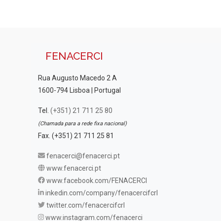
FENACERCI
Rua Augusto Macedo 2 A
1600-794 Lisboa | Portugal
Tel.
(+351) 21 711 25 80
(Chamada para a rede fixa nacional)
Fax. (+351) 21 711 25 81
fenacerci@fenacerci.pt
www.fenacerci.pt
www.facebook.com/FENACERCI
inkedin.com/company/fenacercifcrl
twitter.com/fenacercifcrl
www.instagram.com/fenacerci