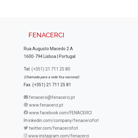
FENACERCI
Rua Augusto Macedo 2 A
1600-794 Lisboa | Portugal
Tel.
(+351) 21 711 25 80
(Chamada para a rede fixa nacional)
Fax. (+351) 21 711 25 81
fenacerci@fenacerci.pt
www.fenacerci.pt
www.facebook.com/FENACERCI
inkedin.com/company/fenacercifcrl
twitter.com/fenacercifcrl
www.instagram.com/fenacerci