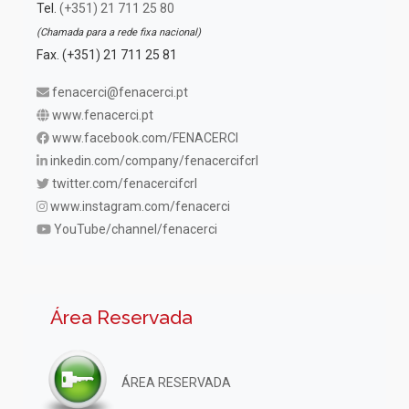
Tel.
(+351) 21 711 25 80
(Chamada para a rede fixa nacional)
Fax. (+351) 21 711 25 81
fenacerci@fenacerci.pt
www.fenacerci.pt
www.facebook.com/FENACERCI
inkedin.com/company/fenacercifcrl
twitter.com/fenacercifcrl
www.instagram.com/fenacerci
YouTube/channel/fenacerci
Área Reservada
ÁREA RESERVADA