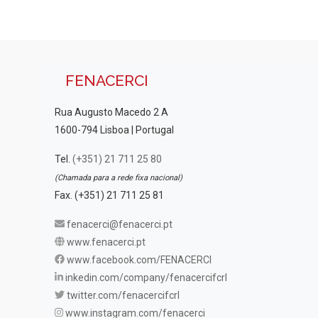
FENACERCI
Rua Augusto Macedo 2 A
1600-794 Lisboa | Portugal
Tel.
(+351) 21 711 25 80
(Chamada para a rede fixa nacional)
Fax. (+351) 21 711 25 81
fenacerci@fenacerci.pt
www.fenacerci.pt
www.facebook.com/FENACERCI
inkedin.com/company/fenacercifcrl
twitter.com/fenacercifcrl
www.instagram.com/fenacerci