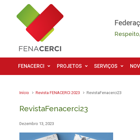
Skip to main content
Federaç
Respeito,
FENACERCI
PROJETOS
SERVIÇOS
NOV
Início
Revista FENACERCI 2023
RevistaFenacerci23
RevistaFenacerci23
Dezembro 13, 2023