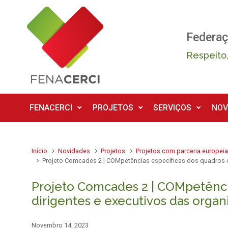
Skip to main content
Federaç
Respeito,
FENACERCI
PROJETOS
SERVIÇOS
NOV
Início
Novidades
Projetos
Projetos com parceria europei
Projeto Comcades 2 | COMpetências específicas dos quadros d
Projeto Comcades 2 | COMpetênci
dirigentes e executivos das orga
Novembro 14, 2023