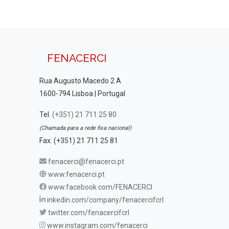
FENACERCI
Rua Augusto Macedo 2 A
1600-794 Lisboa | Portugal
Tel.
(+351) 21 711 25 80
(Chamada para a rede fixa nacional)
Fax. (+351) 21 711 25 81
fenacerci@fenacerci.pt
www.fenacerci.pt
www.facebook.com/FENACERCI
inkedin.com/company/fenacercifcrl
twitter.com/fenacercifcrl
www.instagram.com/fenacerci