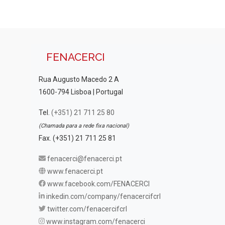
FENACERCI
Rua Augusto Macedo 2 A
1600-794 Lisboa | Portugal
Tel.
(+351) 21 711 25 80
(Chamada para a rede fixa nacional)
Fax. (+351) 21 711 25 81
fenacerci@fenacerci.pt
www.fenacerci.pt
www.facebook.com/FENACERCI
inkedin.com/company/fenacercifcrl
twitter.com/fenacercifcrl
www.instagram.com/fenacerci