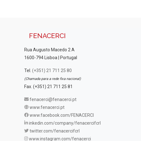
FENACERCI
Rua Augusto Macedo 2 A
1600-794 Lisboa | Portugal
Tel.
(+351) 21 711 25 80
(Chamada para a rede fixa nacional)
Fax. (+351) 21 711 25 81
fenacerci@fenacerci.pt
www.fenacerci.pt
www.facebook.com/FENACERCI
inkedin.com/company/fenacercifcrl
twitter.com/fenacercifcrl
www.instagram.com/fenacerci