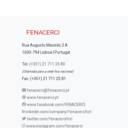
FENACERCI
Rua Augusto Macedo 2 A
1600-794 Lisboa | Portugal
Tel.
(+351) 21 711 25 80
(Chamada para a rede fixa nacional)
Fax. (+351) 21 711 25 81
fenacerci@fenacerci.pt
www.fenacerci.pt
www.facebook.com/FENACERCI
inkedin.com/company/fenacercifcrl
twitter.com/fenacercifcrl
www.instagram.com/fenacerci