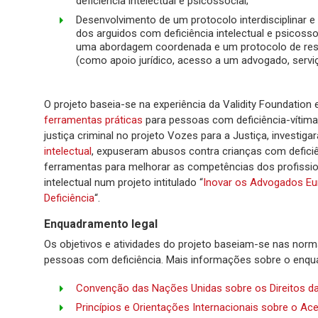
deficiência intelectual e psicossocial;
Desenvolvimento de um protocolo interdisciplinar e
dos arguidos com deficiência intelectual e psicossoc
uma abordagem coordenada e um protocolo de respo
(como apoio jurídico, acesso a um advogado, serviço
O projeto baseia-se na experiência da Validity Foundatio
ferramentas práticas
para pessoas com deficiência-vítimas
justiça criminal no projeto Vozes para a Justiça, investig
intelectual
, expuseram abusos contra crianças com defici
ferramentas para melhorar as competências dos profission
intelectual num projeto intitulado “
Inovar os Advogados Eu
Deficiência
“.
Enquadramento legal
Os objetivos e atividades do projeto baseiam-se nas norm
pessoas com deficiência. Mais informações sobre o enqua
Convenção das Nações Unidas sobre os Direitos d
Princípios e Orientações Internacionais sobre o A