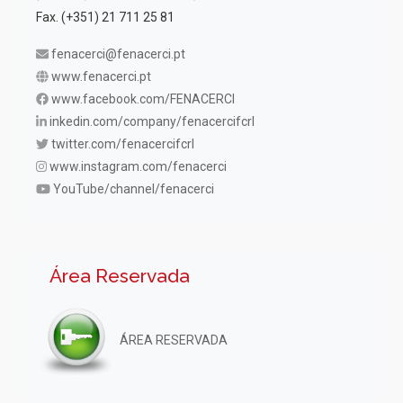
Fax. (+351) 21 711 25 81
fenacerci@fenacerci.pt
www.fenacerci.pt
www.facebook.com/FENACERCI
inkedin.com/company/fenacercifcrl
twitter.com/fenacercifcrl
www.instagram.com/fenacerci
YouTube/channel/fenacerci
Área Reservada
ÁREA RESERVADA