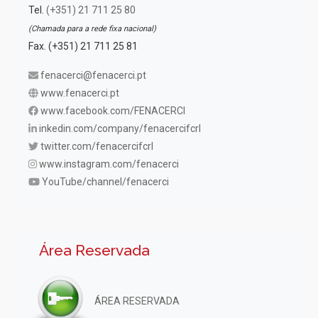
Tel.
(+351) 21 711 25 80
(Chamada para a rede fixa nacional)
Fax. (+351) 21 711 25 81
fenacerci@fenacerci.pt
www.fenacerci.pt
www.facebook.com/FENACERCI
inkedin.com/company/fenacercifcrl
twitter.com/fenacercifcrl
www.instagram.com/fenacerci
YouTube/channel/fenacerci
Área Reservada
ÁREA RESERVADA