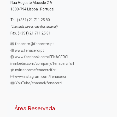
Rua Augusto Macedo 2 A
1600-794 Lisboa | Portugal
Tel.
(+351) 21 711 25 80
(Chamada para a rede fixa nacional)
Fax. (+351) 21 711 25 81
fenacerci@fenacerci.pt
www.fenacerci.pt
www.facebook.com/FENACERCI
inkedin.com/company/fenacercifcrl
twitter.com/fenacercifcrl
www.instagram.com/fenacerci
YouTube/channel/fenacerci
Área Reservada