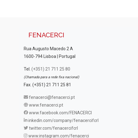
FENACERCI
Rua Augusto Macedo 2 A
1600-794 Lisboa | Portugal
Tel.
(+351) 21 711 25 80
(Chamada para a rede fixa nacional)
Fax. (+351) 21 711 25 81
fenacerci@fenacerci.pt
www.fenacerci.pt
www.facebook.com/FENACERCI
inkedin.com/company/fenacercifcrl
twitter.com/fenacercifcrl
www.instagram.com/fenacerci