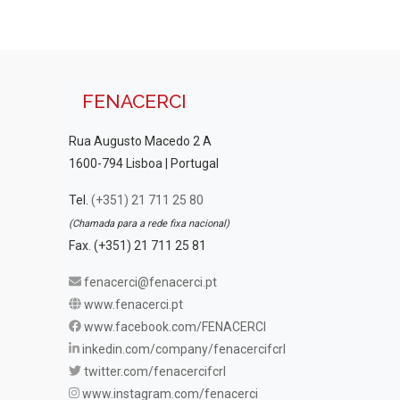
FENACERCI
Rua Augusto Macedo 2 A
1600-794 Lisboa | Portugal
Tel.
(+351) 21 711 25 80
(Chamada para a rede fixa nacional)
Fax. (+351) 21 711 25 81
fenacerci@fenacerci.pt
www.fenacerci.pt
www.facebook.com/FENACERCI
inkedin.com/company/fenacercifcrl
twitter.com/fenacercifcrl
www.instagram.com/fenacerci