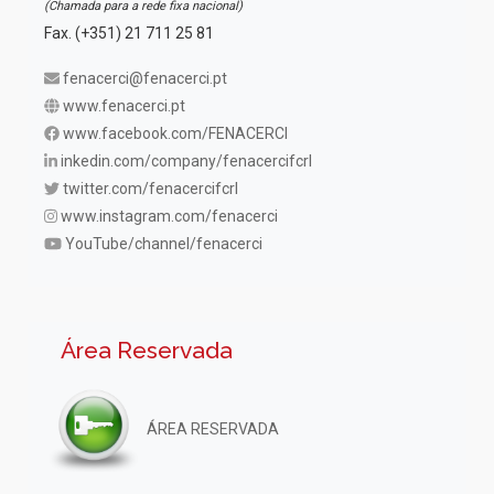
(Chamada para a rede fixa nacional)
Fax. (+351) 21 711 25 81
fenacerci@fenacerci.pt
www.fenacerci.pt
www.facebook.com/FENACERCI
inkedin.com/company/fenacercifcrl
twitter.com/fenacercifcrl
www.instagram.com/fenacerci
YouTube/channel/fenacerci
Área Reservada
ÁREA RESERVADA