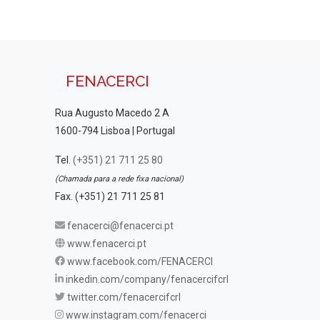
FENACERCI
Rua Augusto Macedo 2 A
1600-794 Lisboa | Portugal
Tel.
(+351) 21 711 25 80
(Chamada para a rede fixa nacional)
Fax. (+351) 21 711 25 81
fenacerci@fenacerci.pt
www.fenacerci.pt
www.facebook.com/FENACERCI
inkedin.com/company/fenacercifcrl
twitter.com/fenacercifcrl
www.instagram.com/fenacerci