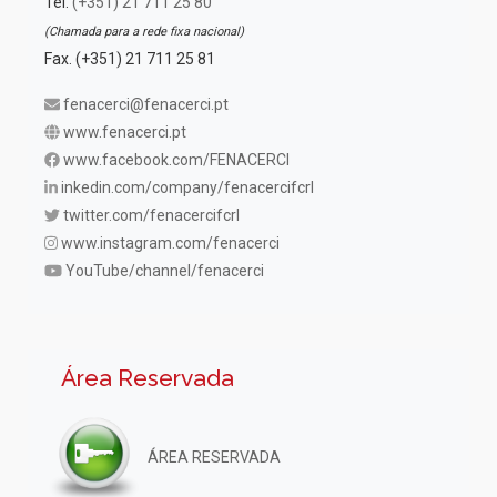
Tel.
(+351) 21 711 25 80
(Chamada para a rede fixa nacional)
Fax. (+351) 21 711 25 81
fenacerci@fenacerci.pt
www.fenacerci.pt
www.facebook.com/FENACERCI
inkedin.com/company/fenacercifcrl
twitter.com/fenacercifcrl
www.instagram.com/fenacerci
YouTube/channel/fenacerci
Área Reservada
ÁREA RESERVADA