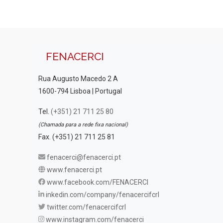
FENACERCI
Rua Augusto Macedo 2 A
1600-794 Lisboa | Portugal
Tel.
(+351) 21 711 25 80
(Chamada para a rede fixa nacional)
Fax. (+351) 21 711 25 81
fenacerci@fenacerci.pt
www.fenacerci.pt
www.facebook.com/FENACERCI
inkedin.com/company/fenacercifcrl
twitter.com/fenacercifcrl
www.instagram.com/fenacerci