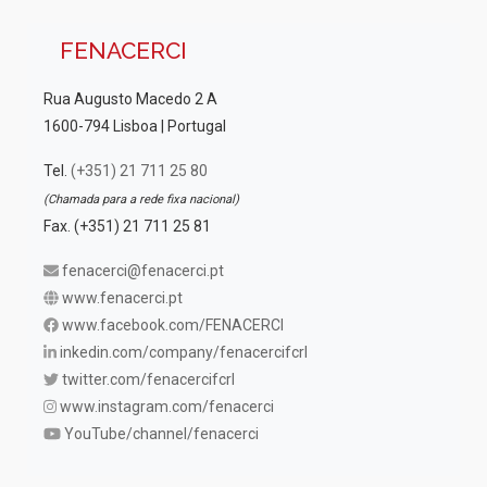
FENACERCI
Rua Augusto Macedo 2 A
1600-794 Lisboa | Portugal
Tel.
(+351) 21 711 25 80
(Chamada para a rede fixa nacional)
Fax. (+351) 21 711 25 81
fenacerci@fenacerci.pt
www.fenacerci.pt
www.facebook.com/FENACERCI
inkedin.com/company/fenacercifcrl
twitter.com/fenacercifcrl
www.instagram.com/fenacerci
YouTube/channel/fenacerci