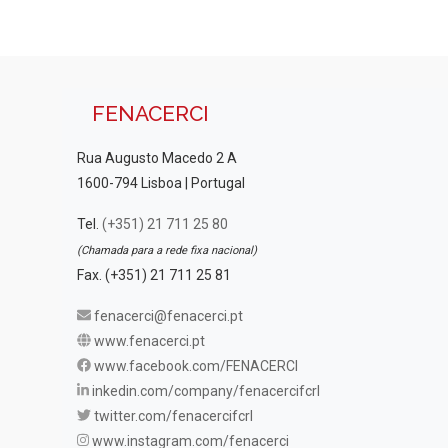
FENACERCI
Rua Augusto Macedo 2 A
1600-794 Lisboa | Portugal
Tel.
(+351) 21 711 25 80
(Chamada para a rede fixa nacional)
Fax. (+351) 21 711 25 81
fenacerci@fenacerci.pt
www.fenacerci.pt
www.facebook.com/FENACERCI
inkedin.com/company/fenacercifcrl
twitter.com/fenacercifcrl
www.instagram.com/fenacerci