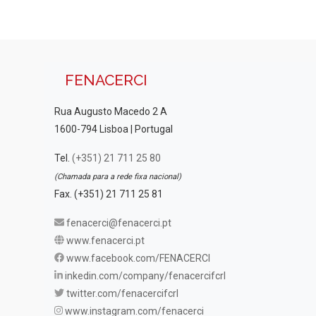
FENACERCI
Rua Augusto Macedo 2 A
1600-794 Lisboa | Portugal
Tel.
(+351) 21 711 25 80
(Chamada para a rede fixa nacional)
Fax. (+351) 21 711 25 81
fenacerci@fenacerci.pt
www.fenacerci.pt
www.facebook.com/FENACERCI
inkedin.com/company/fenacercifcrl
twitter.com/fenacercifcrl
www.instagram.com/fenacerci