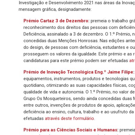
Investigação e Desenvolvimento 2021 nas áreas da Inovaç
mensagem gráfica, designadamente:
Prémio Cartaz 3 de Dezembro
:
premeia o trabalho gráf
reconhecimento dos direitos das pessoas com deficiênc
Deficiência, assinalado a 3 de dezembro. O 1.º Prémio, n
concedidas duas Menções Honrosas. Nas edições anterio
do design, de pessoas com deficiência, estudantes e ou
prosseguem os valores da igualdade. Este prémio e as 
candidaturas para este prémio podem ser efetuadas
at
Prémio de Inovação Tecnológica Eng.º Jaime Filipe
:
equipamentos, instrumentos, produtos e tecnologias 
quotidiano, otimizando as suas capacidades físicas, cog
qualidade de vida e autonomia. O 1.º Prémio, no valor de
Grupo Os Mosqueteiros, sendo ainda concedidas duas Me
entre outros, invenções de produtos de apoio, aplica
deficiência ao ensino, cultura, trabalho e ao usufruto 
efetuadas
através deste formulário
.
Prémio para as Ciências Sociais e Humanas
:
premeia 