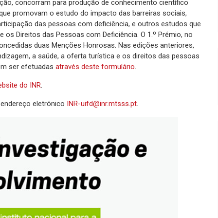
ação, concorram para produção de conhecimento científico
s que promovam o estudo do impacto das barreiras sociais,
participação das pessoas com deficiência, e outros estudos que
os Direitos das Pessoas com Deficiência. O 1.º Prémio, no
a concedidas duas Menções Honrosas. Nas edições anteriores,
zagem, a saúde, a oferta turística e os direitos das pessoas
dem ser efetuadas
através deste formulário
.
bsite do INR
.
 endereço eletrónico
INR-uifd@inr.mtsss.pt
.