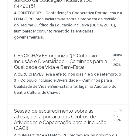
Jurídico da Educação Inclusiva (DL
54/2018)
A CONFECOOP – Confederação Cooperativa Portuguesa e a
FENACERCI pronunciaram-se sobre a proposta de revisão
do Regime Jurídico da Educação Inclusiva (DL 54/2018),
num parecer conjunto remetido às entidades
governamentais.
CERCICHAVES organiza 3.º Colóquio
Julho
21,
Inclusão e Diversidade – Caminhos para a
2026
Qualidade de Vida e Bem-Estar
A CERCICHAVES leva a efeito, nos dias 4 e 5 de setembro, o
3.º Colóquio Inclusão e Diversidade – Caminhos para a
Qualidade de Vida e Bem-Estar, a ter lugar no Auditório do
Centro Cultural de Chaves.
Sessão de esclarecimento sobre as
Julho
20,
alterações à portaria dos Centros de
2026
Atividades e Capacitação para a Inclusão
(CACI)
A CONFECOOP e a FENACERCI promovem, no próximo dia