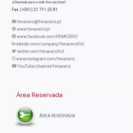
(Chamada para a rede fixa nacional)
Fax. (+351) 21 711 25 81
fenacerci@fenacerci.pt
www.fenacerci.pt
www.facebook.com/FENACERCI
inkedin.com/company/fenacercifcrl
twitter.com/fenacercifcrl
www.instagram.com/fenacerci
YouTube/channel/fenacerci
Área Reservada
ÁREA RESERVADA