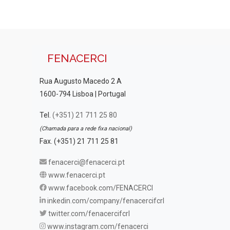
FENACERCI
Rua Augusto Macedo 2 A
1600-794 Lisboa | Portugal
Tel.
(+351) 21 711 25 80
(Chamada para a rede fixa nacional)
Fax. (+351) 21 711 25 81
fenacerci@fenacerci.pt
www.fenacerci.pt
www.facebook.com/FENACERCI
inkedin.com/company/fenacercifcrl
twitter.com/fenacercifcrl
www.instagram.com/fenacerci