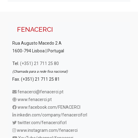
FENACERCI
Rua Augusto Macedo 2 A
1600-794 Lisboa | Portugal
Tel.
(+351) 21 711 25 80
(Chamada para a rede fixa nacional)
Fax. (+351) 21 711 25 81
fenacerci@fenacerci.pt
www.fenacerci.pt
www.facebook.com/FENACERCI
inkedin.com/company/fenacercifcrl
twitter.com/fenacercifcrl
www.instagram.com/fenacerci