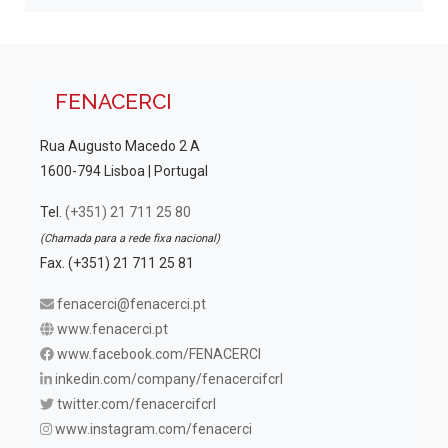
FENACERCI
Rua Augusto Macedo 2 A
1600-794 Lisboa | Portugal
Tel.
(+351) 21 711 25 80
(Chamada para a rede fixa nacional)
Fax. (+351) 21 711 25 81
fenacerci@fenacerci.pt
www.fenacerci.pt
www.facebook.com/FENACERCI
inkedin.com/company/fenacercifcrl
twitter.com/fenacercifcrl
www.instagram.com/fenacerci