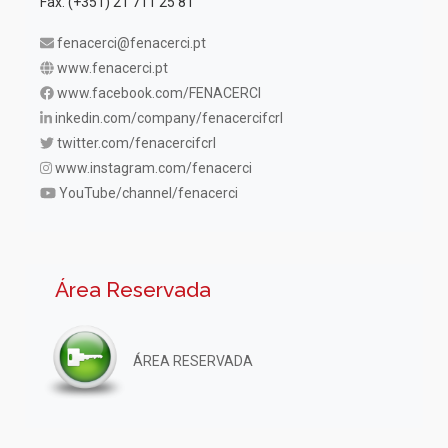
Fax. (+351) 21 711 25 81
fenacerci@fenacerci.pt
www.fenacerci.pt
www.facebook.com/FENACERCI
inkedin.com/company/fenacercifcrl
twitter.com/fenacercifcrl
www.instagram.com/fenacerci
YouTube/channel/fenacerci
Área Reservada
ÁREA RESERVADA