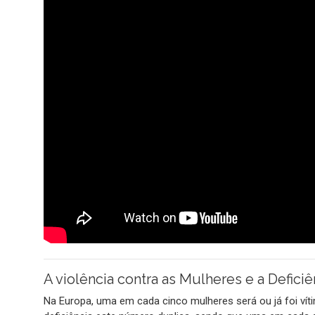
A violência contra as Mulheres e a Deficiê
Na Europa, uma em cada cinco mulheres será ou já foi vít