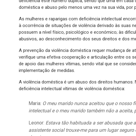
deficiência este número duplica, sendo que uma em cada d
doméstica e abuso pelo menos uma vez na sua vida, por par
As mulheres e raparigas com deficiência intelectual enco
à ocorrência de situações de violência derivado às suas 
possuem a nível físico, psicológico e económico; às dific
abusivos, ao desconhecimento dos seus direitos e dos m
A prevenção da violência doméstica requer mudança de atitud
verifique uma efetiva cooperação e articulação entre os 
de apoio das mulheres vítimas, sendo vital que se consider
implementação de medidas.
A violência doméstica é um abuso dos direitos humanos. N
deficiência intelectual vítimas de violência doméstica:
Maria:
O meu marido nunca aceitou que o nosso fil
intelectual e o meu marido também não a aceita, 
Leonor:
Estava tão habituada a ser abusada que 
assistente social trouxe-me para um lugar segur