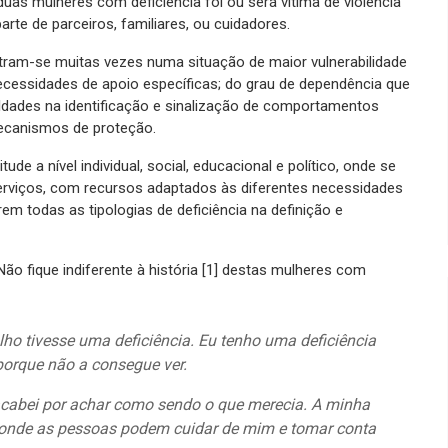
uas mulheres com deficiência foi ou será vítima de violência
te de parceiros, familiares, ou cuidadores.
ntram-se muitas vezes numa situação de maior vulnerabilidade
necessidades de apoio específicas; do grau de dependência que
uldades na identificação e sinalização de comportamentos
ecanismos de proteção.
e a nível individual, social, educacional e político, onde se
serviços, com recursos adaptados às diferentes necessidades
em todas as tipologias de deficiência na definição e
ão fique indiferente à história [1] destas mulheres com
ho tivesse uma deficiência. Eu tenho uma deficiência
porque não a consegue ver.
acabei por achar como sendo o que merecia. A minha
o onde as pessoas podem cuidar de mim e tomar conta