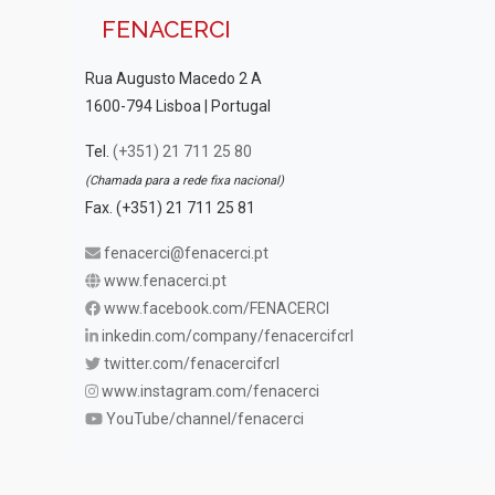
FENACERCI
Rua Augusto Macedo 2 A
1600-794 Lisboa | Portugal
Tel.
(+351) 21 711 25 80
(Chamada para a rede fixa nacional)
Fax. (+351) 21 711 25 81
fenacerci@fenacerci.pt
www.fenacerci.pt
www.facebook.com/FENACERCI
inkedin.com/company/fenacercifcrl
twitter.com/fenacercifcrl
www.instagram.com/fenacerci
YouTube/channel/fenacerci