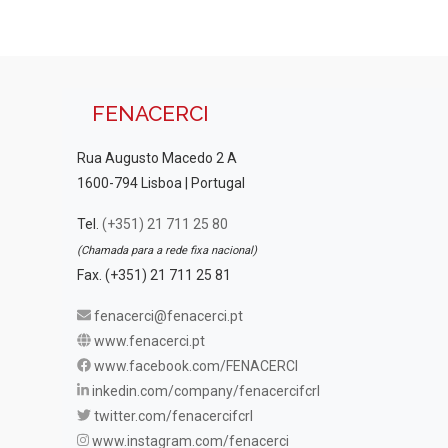
FENACERCI
Rua Augusto Macedo 2 A
1600-794 Lisboa | Portugal
Tel.
(+351) 21 711 25 80
(Chamada para a rede fixa nacional)
Fax. (+351) 21 711 25 81
fenacerci@fenacerci.pt
www.fenacerci.pt
www.facebook.com/FENACERCI
inkedin.com/company/fenacercifcrl
twitter.com/fenacercifcrl
www.instagram.com/fenacerci