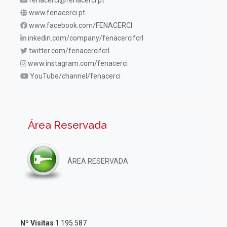
fenacerci@fenacerci.pt
www.fenacerci.pt
www.facebook.com/FENACERCI
inkedin.com/company/fenacercifcrl
twitter.com/fenacercifcrl
www.instagram.com/fenacerci
YouTube/channel/fenacerci
Área Reservada
ÁREA RESERVADA
Nº Visitas
1.195.587