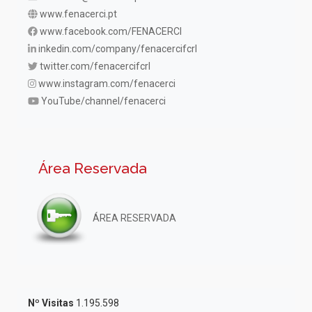
www.fenacerci.pt
www.facebook.com/FENACERCI
inkedin.com/company/fenacercifcrl
twitter.com/fenacercifcrl
www.instagram.com/fenacerci
YouTube/channel/fenacerci
Área Reservada
ÁREA RESERVADA
Nº Visitas
1.195.598