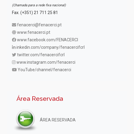
(Chamada para a rede fixa nacional)
Fax. (+351) 21 711 25 81
fenacerci@fenacerci.pt
www.fenacerci.pt
www.facebook.com/FENACERCI
inkedin.com/company/fenacercifcrl
twitter.com/fenacercifcrl
www.instagram.com/fenacerci
YouTube/channel/fenacerci
Área Reservada
ÁREA RESERVADA