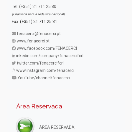
Tel.
(+351) 21 711 25 80
(Chamada para a rede fixa nacional)
Fax. (+351) 21 711 25 81
fenacerci@fenacerci.pt
www.fenacerci.pt
www.facebook.com/FENACERCI
inkedin.com/company/fenacercifcrl
twitter.com/fenacercifcrl
www.instagram.com/fenacerci
YouTube/channel/fenacerci
Área Reservada
ÁREA RESERVADA