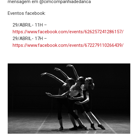
mensagem em @cimcompanhiadedanca
Eventos facebook:
29/ABRIL- 11H –
https://www.facebook.com/events/626257241286157/
29/ABRIL- 17H –
https://www.facebook.com/events/672279110266439/