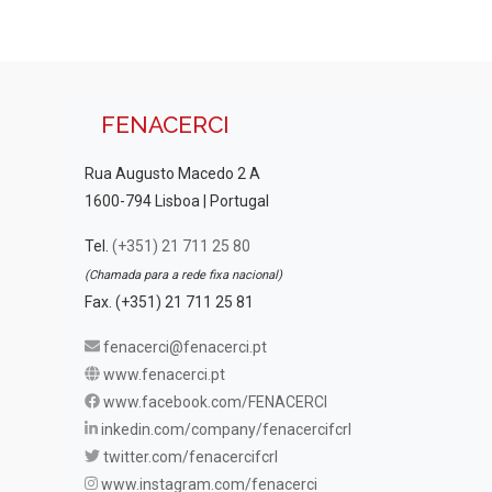
FENACERCI
Rua Augusto Macedo 2 A
1600-794 Lisboa | Portugal
Tel.
(+351) 21 711 25 80
(Chamada para a rede fixa nacional)
Fax. (+351) 21 711 25 81
fenacerci@fenacerci.pt
www.fenacerci.pt
www.facebook.com/FENACERCI
inkedin.com/company/fenacercifcrl
twitter.com/fenacercifcrl
www.instagram.com/fenacerci