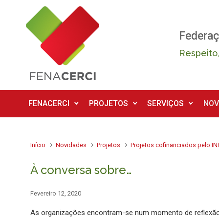
Skip to main content
Federaç
Respeito,
FENACERCI
PROJETOS
SERVIÇOS
NOV
Início
Novidades
Projetos
Projetos cofinanciados pelo IN
À conversa sobre…
Fevereiro 12, 2020
As organizações encontram-se num momento de reflexão p