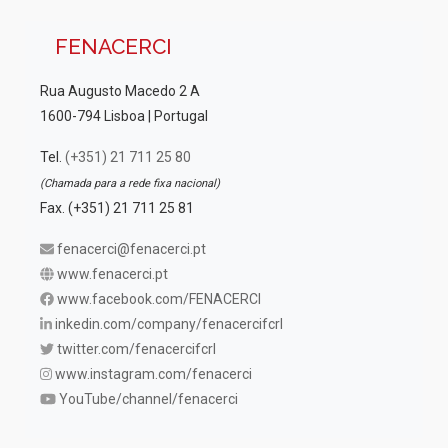
FENACERCI
Rua Augusto Macedo 2 A
1600-794 Lisboa | Portugal
Tel.
(+351) 21 711 25 80
(Chamada para a rede fixa nacional)
Fax. (+351) 21 711 25 81
fenacerci@fenacerci.pt
www.fenacerci.pt
www.facebook.com/FENACERCI
inkedin.com/company/fenacercifcrl
twitter.com/fenacercifcrl
www.instagram.com/fenacerci
YouTube/channel/fenacerci