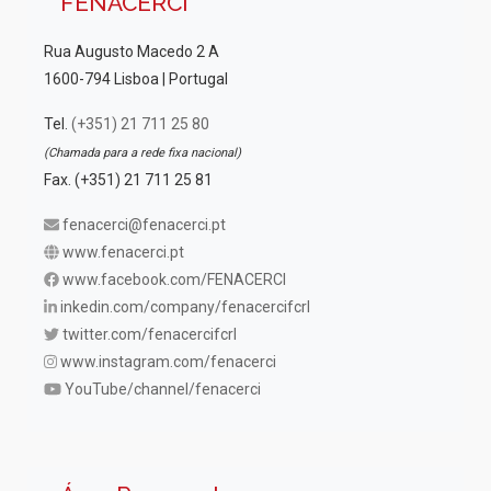
FENACERCI
Rua Augusto Macedo 2 A
1600-794 Lisboa | Portugal
Tel.
(+351) 21 711 25 80
(Chamada para a rede fixa nacional)
Fax. (+351) 21 711 25 81
fenacerci@fenacerci.pt
www.fenacerci.pt
www.facebook.com/FENACERCI
inkedin.com/company/fenacercifcrl
twitter.com/fenacercifcrl
www.instagram.com/fenacerci
YouTube/channel/fenacerci