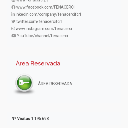
www.fenacerci.pt
www.facebook.com/FENACERCI
inkedin.com/company/fenacercifcrl
twitter.com/fenacercifcrl
www.instagram.com/fenacerci
YouTube/channel/fenacerci
Área Reservada
ÁREA RESERVADA
Nº Visitas
1.195.698